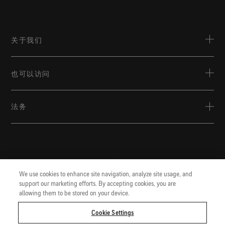
关于我们
关于戈尔公司
也可以访问
联系人
GORE-TEX.com.cn
可持续发展
法务
我们的高性能产品技术可为您的探险活动带来更多舒适体验与
出众防护。
工作机会
使用条款
Gore.com.cn
隐私声明
我们致力于生命科学、航空航天等领域的创新。
Cookie设置
We use cookies to enhance site navigation, analyze site usage, and
support our marketing efforts. By accepting cookies, you are
allowing them to be stored on your device.
Cookie Settings